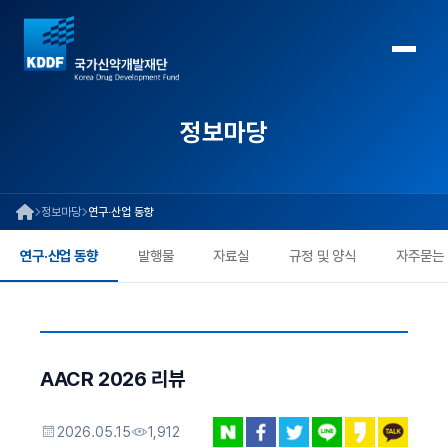
정보마당
정보마당
연구·산업 동향
연구·산업 동향
발행물
자료실
규정 및 양식
자주묻는
AACR 2026 리뷰
2026.05.15
1,912