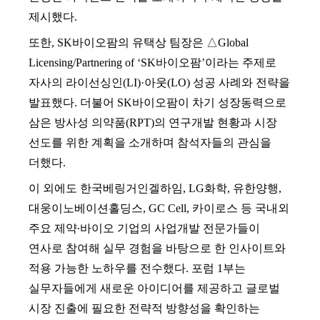
제시했다
.
또한
, SK
바이오팜의 유택상 팀장은 △
Global
Licensing/Partnering of ‘SK
바이오팜
’
이라는 주제로
자사의 라이선싱인
(LI)
·아웃
(LO)
성공 사례와 전략을
발표했다
.
더불어
SK
바이오팜이 차기 성장동력으로
삼은 방사성 의약품
(RPT)
의 연구개발 현황과 시장
선도를 위한 계획을 소개하며 참석자들의 관심을
더했다
.
이 외에도 한국베링거인겔하임
, LG
화학
,
유한양행
,
대웅이노베이션홀딩스
, GC Cell,
카이로스 등 국내외
주요 제약
∙
바이오 기업의 사업개발 전문가들이
연사로 참여해 실무 경험을 바탕으로 한 인사이트와
적용 가능한 노하우를 전수했다
.
포럼
1
부는
실무자들에게 새로운 아이디어를 제공하고 글로벌
시장 진출에 필요한 전략적 방향성을 확인하는