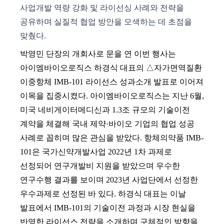
사업개발 역량 강화 및 라이선싱 사례와 전략을
공유하며 실질적 협업 방안을 모색하는 데 초점을
맞췄다
.
박영민 단장의 개회사로 문을 연 이번 행사는
아이엠바이오로직스 하경식 대표의 △자가면역질환
이중항체
IMB-101
라이선스 성과소개 발표로 이어져
이목을 집중시켰다
.
아이엠바이오로직스는 지난
6
월
,
미국 네비게이터메디신과
1.3
조 규모의 기술이전
계약을 체결해 국내 제약·바이오 기업의 협업 성공
사례로 꼽히며 많은 관심을 받았다
.
항체의약품
IMB-
101
은 국가신약개발사업
2022
년
1
차 과제로
선정되어 연구개발비 지원을 받았으며 우수한
연구수행 결과를 보이며
2023
년 사업단에서 선정한
우수과제로 선정된 바 있다
.
하경식 대표는 이날
발표에서
IMB-101
의 기술이전 과정과 시장 현실을
반영한 라이선스 전략을 소개하며 구체적인 방향을