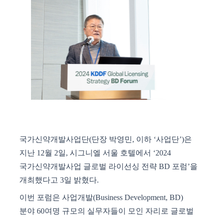
국가신약개발사업단
(
단장 박영민
,
이하
‘
사업단
’)
은
지난
12
월
2
일
,
시그니엘 서울 호텔에서
‘2024
국가신약개발사업 글로벌 라이선싱 전략
BD
포럼
’
을
개최했다고
3
일
밝혔다
.
이번 포럼은 사업개발
(Business Development, BD)
분야
60
여명 규모의 실무자들이 모인 자리로 글로벌