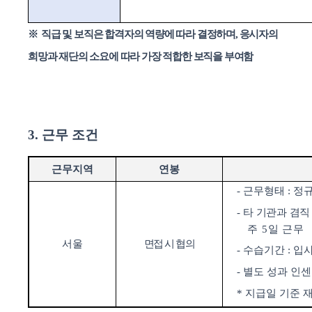
※
직급 및 보직은 합격자의 역량에 따라 결정하며
,
응시자의
희망과 재단의 소요에 따라 가장 적합한 보직을 부여함
3.
근무 조건
근무지역
연봉
-
근무형태
:
정
-
타 기관과 겸직
주
5
일 근무
서울
면접 시 협의
-
수습기간
:
입
-
별도 성과 인센
* 지급일 기준 