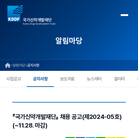
알림마당
알림마당
공지사항
사업공고
공지사항
보도자료
뉴스레터
갤러리
『국가신약개발재단』 채용 공고(제2024-05호)
(~11.28. 마감)