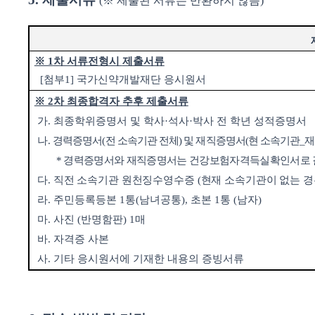
(
※
제출된 서류는 반환하지 않음
)
※ 1
차 서류전형시
제출서류
[
첨부
1]
국가신약개발재단 응시원서
※ 2
차 최종합격자 추후 제출서류
가
.
최종학위증명서
및 학사
·
석사
·
박사 전 학년 성적증명서
나
.
경력증명서
(
전 소속기관 전체
)
및 재직증명서
(
현 소속기관
_
재
* 경력증명서와 재직증명서는
건강보험자격득실확인서로
다
.
직전 소속기관 원천징수영수증
(
현재 소속기관이 없는 경
라
.
주민등록등본
1
통
(
남녀공통
),
초본
1
통
(
남자
)
마
.
사진
(
반명함판
) 1
매
바
.
자격증 사본
사
.
기타 응시원서에 기재한 내용의 증빙서류