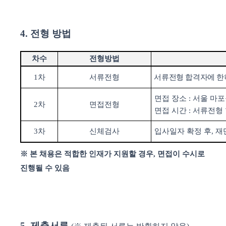
4.
전형 방법
차수
전형방법
1
차
서류전형
서류전형
합격자에 한
면접
장소
:
서울 마
2
차
면접전형
면접
시간
:
서류전형 
3
차
신체검사
입사일자
확정 후
,
재
※
본 채용은 적합한 인재가 지원할 경우
,
면접이 수시로
진행될 수 있음
5.
제출서류