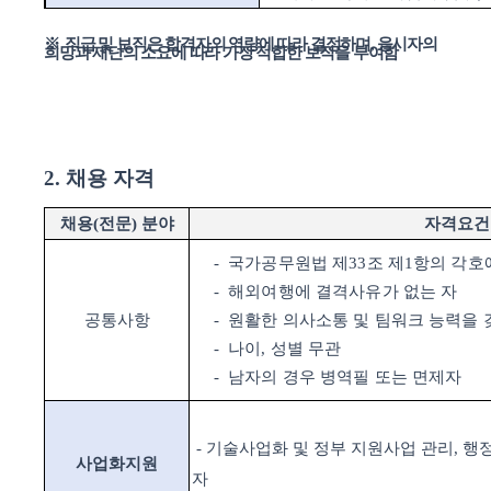
※
직급 및 보직은 합격자의 역량에 따라 결정하며
,
응시자의
희망과 재단의 소요에 따라 가장 적합한 보직을 부여함
2.
채용 자격
채용
(
전문
)
분야
자격요건
-
국가공무원법 제
33
조 제
1
항의 각호
-
해외여행에 결격사유가 없는 자
공통사항
-
원활한 의사소통 및 팀워크 능력을 
-
나이
,
성별 무관
-
남자의 경우 병역필 또는 면제자
-
기술사업화 및 정부 지원사업 관리
,
행정
사업화지원
자