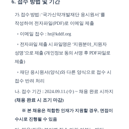
6.
접수 방법 및 기간
가
.
접수 방법
:
‘
국가신약개발재단 응시원서
’
를
작성하여 전자파일
(PDF)
로 이메일 제출
◦
이메일 접수
: hr@kddf.org
◦
전자파일 제출 시 파일명은
‘
지원분야
_
지원자
성명
’
으로 제출
(
개인정보 동의 서명 후
PDF
파일로
제출
)
◦
재단 응시원서
(
양식
)
와 다른 양식으로 접수 시
접수 반려 처리
나
.
접수 기간
: 2024.09.11.(
수
) ~
채용 완료 시까지
(
채용 완료 시 조기 마감
)
※
본 채용은 적합한 인재가 지원할 경우
,
면접이
수시로 진행될 수 있음