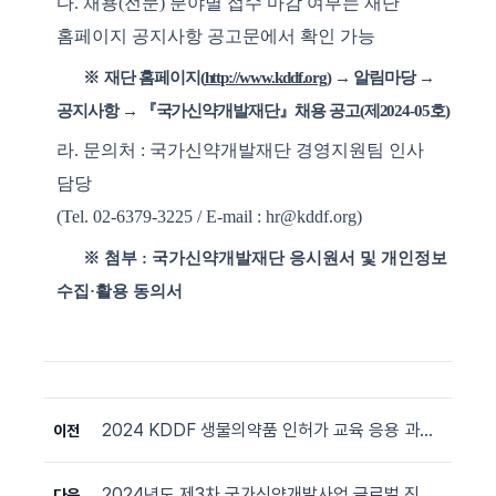
다
.
채용
(
전문
)
분야별 접수 마감 여부는 재단
홈페이지 공지사항 공고문에서 확인 가능
※
재단 홈페이지
(
http://www.kddf.org
)
→
알림마당
→
공지사항
→ 『
국가신약개발재단
』
채용 공고
(
제
2024-05
호
)
라
.
문의처
:
국가신약개발재단 경영지원팀 인사
담당
(Tel. 02-6379-3225 / E-mail : hr
@kddf.org
)
※
첨부
:
국가신약개발재단 응시원서 및 개인정보
수집
·
활용 동의서
2024 KDDF 생물의약품 인허가 교육 응용 과정 (2024년 10월 24일~25일)
이전
2024년도 제3차 국가신약개발사업 글로벌 진출 및 파트너링 촉진을 위한 신약개발 지원사업 발표평가 대상과제 공지
다음