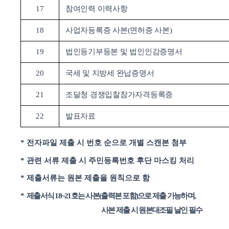
17
참여인력
이력사항
18
사업자등록증
사본
(
면허증 사본
)
19
법인등기부등본
및 법인인감증명서
20
국세
및 지방세 완납증명서
21
조달청
경쟁입찰참가자격등록증
22
발표자료
*
전자파일 제출 시 번호 순으로 개별 스캔본 첨부
*
관련 서류 제출 시 주민등록번호 후단 마스킹 처리
*
제출서류는 원본 제출을 원칙으로 함
*
제출서식
18~21
호는 사본
(
출력본 포함
)
으로 제출 가능하며
,
사본 제출 시 원본대조필 날인 필수