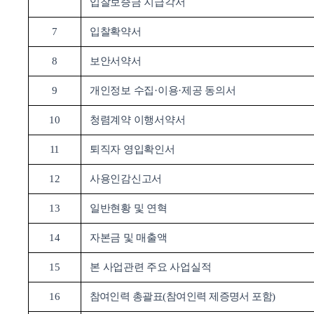
입찰보증금
지급각서
7
입찰확약서
8
보안서약서
9
개인정보
수집
·
이용
·
제공 동의서
10
청렴계약
이행서약서
11
퇴직자
영입확인서
12
사용인감신고서
13
일반현황
및 연혁
14
자본금
및 매출액
15
본
사업관련 주요 사업실적
16
참여인력
총괄표
(
참여인력 제증명서 포함
)