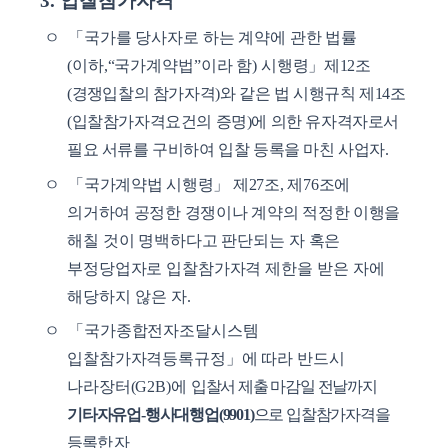
3.
입찰참가자격
ㅇ
「
국가를 당사자로 하는 계약에 관한 법률
(
이하
,
“
국가계약법
”
이라 함
)
시행령
」
제
12
조
(
경쟁
입찰의 참가자격
)
와 같은 법 시행규칙 제
14
조
(
입찰참가자격요건의 증명
)
에 의한 유자격자로서
필요 서류를 구비하여 입찰 등록을 마친 사업자
.
ㅇ
「
국가계약법 시행령
」
제
27
조
,
제
76
조에
의거하여 공정한 경쟁이나 계약의 적정한
이행을
해칠 것이 명백하다고 판단되는 자 혹은
부정당업자로 입찰참가자격 제한을
받은 자에
해당하지 않은 자
.
ㅇ
「
국가종합전자조달시스템
입찰참가자격등록규정
」
에 따라 반드시
나라장터
(G2B)
에
입찰서 제출 마감일 전날까지
기타자유업
-
행사대행업
(9901)
으로 입찰참가자격을
등록한 자