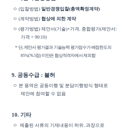
ㅇ
(
입찰방법
)
일반경쟁입찰
(
총액확정계약
)
ㅇ
(
계약방법
)
협상에 의한 계약
ㅇ
(
평가방법
)
제안서
(
기술
)+
가격
,
종합평가
(
제안서
:
가격
= 90:10)
*
단
,
제안서 평가결과 기술능력 평가점수가 배점한도의
85%(76.5
점
)
미만은 협상적격자에서 제외함
9.
공동수급
:
불허
ㅇ
본 용역은 공동이행 및 분담이행방식 형태로
제안에 참여할 수 없음
10.
기타
ㅇ
제출된 서류의 기재내용이 허위
․
과장으로