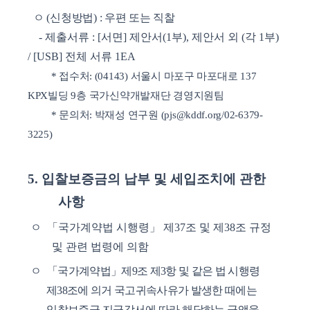
ㅇ
(
신청방법
) :
우편 또는 직찰
-
제출서류
: [
서면
]
제안서
(1
부
),
제안서 외
(
각
1
부
)
/ [USB]
전체 서류
1EA
*
접수처
: (04143)
서울시 마포구 마포대로
137
KPX
빌딩
9
층 국가신약개발재단 경영지원팀
*
문의처
:
박재성 연구원
(pjs@kddf.org
/
02-6379-
3225)
5.
입찰보증금의 납부 및 세입조치에 관한
사항
ㅇ
「
국가계약법 시행령
」
제
37
조 및 제
38
조 규정
및 관련 법령에 의함
ㅇ
「
국가계약법
」
제
9
조 제
3
항 및 같은 법 시행령
제
38
조에 의거 국고귀속사유가 발생한 때에는
입찰보증금 지급각서에 따라 해당하는 금액을