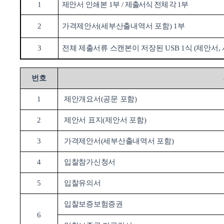
1
제안서 인쇄본
1
부
/
제출서식 전체 각
1
부
2
가격제안서
(
세부산출내역서 포함
) 1
부
3
전체 제출서류 스캔본이 저장된
USB 1
식
(
제안서
,
번호
1
제안개요서
(
공문 포함
)
2
제안서
표지
(
제안서 포함
)
3
가격제안서
(
세부산출내역서 포함
)
4
입찰참가신청서
5
입찰유의서
입찰보증보험증권
6