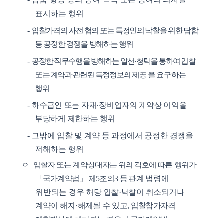
표시하는 행위
-
입찰가격의 사전 협의 또는 특정인의 낙찰을 위한 담합
등 공정한 경쟁을 방해하는 행위
-
공
정한 직무수행을 방해하는 알선
·
청탁을 통하여 입찰
또는 계약과 관련된 특정정보의
제공 을
요구하는
행위
-
하수급인 또는 자재
·
장비업자의 계약상 이익을
부당하게 제한하는 행위
-
그밖에 입찰 및 계약 등 과정에서 공정한 경쟁을
저해하는 행위
ㅇ
입찰자 또는 계약상대자는 위의 각호에 따른 행위가
「
국가계약법
」
제
5
조의
3
등 관계
법령에
위반되는 경우 해당
입찰
·
낙찰이 취소되거나
계약이 해지
·
해제될 수 있고
,
입찰참가자격