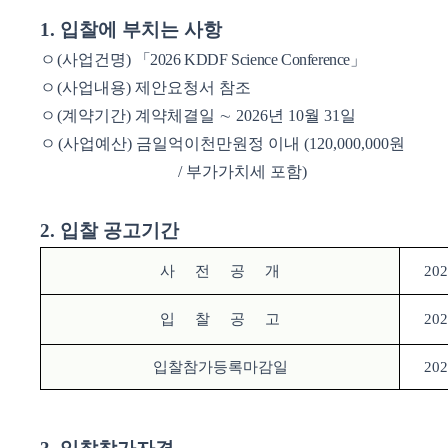
1.
입찰에 부치는 사항
ㅇ
(
사업건명
)
「
2026 KDDF Science Conference
」
ㅇ
(
사업내용
)
제안요청서 참조
ㅇ
(
계약기간
)
계약체결일
∼
2026
년
10
월
31
일
ㅇ
(
사업예산
)
금일억이천만원정 이내
(120,000,000
원
/
부가가치세 포함
)
2.
입찰 공고기간
사
전
공
개
202
입
찰
공
고
202
입찰참가등록마감일
202