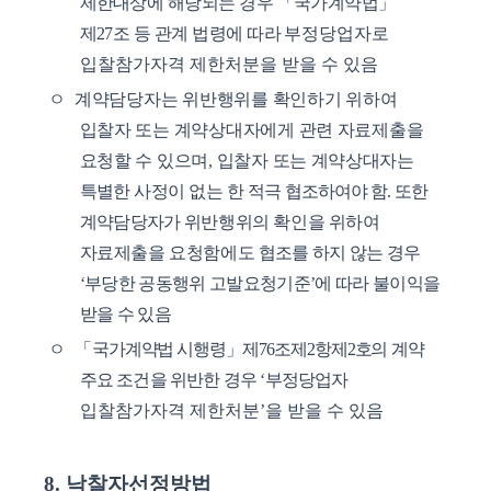
제한
대상에 해당되는 경우
「
국가계약법
」
제
27
조 등 관계 법령에 따라
부정당업자로
입찰참가자격 제한처분을 받을 수 있음
ㅇ
계약담당자는 위반행위를 확인하기 위하여
입찰자 또는 계약상대자에게 관련 자료제출을
요청할 수 있으며
,
입찰자 또는 계약
상대자는
특별한 사정이 없는 한 적극
협조하여야 함
.
또한
계약담당자가
위반행위의 확인을 위하여
자료제출을 요청함에도
협조를 하지 않는 경우
‘
부당한 공동행위 고발요청기준
’
에 따라 불이익을
받을 수 있음
ㅇ
「
국가계약법 시행령
」
제
76
조
제
2
항
제
2
호의
계약
주요 조건을 위반한 경우
‘
부정당업자
입찰참가자격 제한처분
’
을 받을 수 있음
8.
낙찰자선정방법