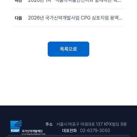
2026년 1차 『식품의약품안전처와 함께하는 혁신 신약 연구개발 컨설팅 프로그램 (CIDD-MFDS Program)』 지원과제 공고
이전
2026년 국가신약개발사업 CPG 심포지엄 용역 입찰 공고
다음
목록으로
주소
서울시 마포구 마포대로 137 KPX빌딩 9층
대표전화
02-6379-3050