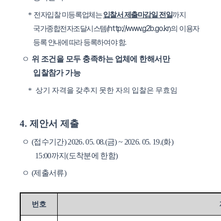
*
전자입찰 미등록업체는
입찰서 제출마감일 전일
까지
http://www.g2b.go.kr
국가종합전자조달시스템
(
)
의
이용자
등록 안내에 따라 등록하여야 함
.
ㅇ
위 조건을 모두 충족하는 업체에 한해서만
입찰참가 가능
*
상기 자격을 갖추지 못한 자의 입찰은 무효임
4.
제안서 제출
ㅇ
(
접수기간
) 2026. 05. 08.(
금
) ~ 2026. 05. 19.(
화
)
15:00
까지
(
도착분에 한함
)
ㅇ
(
제출서류
)
번호