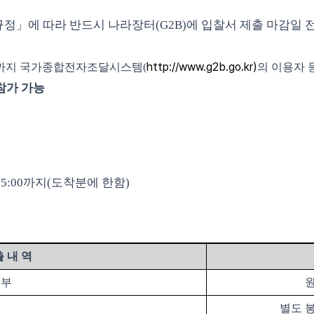
규정
」
에 따라 반드시 나라장터
(G2B)
에 입찰서 제출 마감일
http://www.g2b.go.kr)
까지 국가종합전자조달시스템
(
의 이용자 
참가 가능
15:00
까지
(
도착분에 한함
)
출 내 역
1
부
별도 