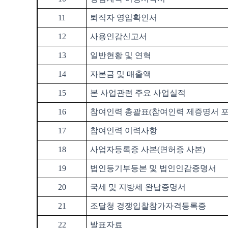
11
퇴직자 영입확인서
12
사용인감신고서
13
일반현황 및 연혁
14
자본금 및 매출액
15
본 사업관련 주요 사업실적
16
참여인력 총괄표
(
참여인력 제증명서 
17
참여인력 이력사항
18
사업자등록증 사본
(
면허증 사본
)
19
법인등기부등본 및 법인인감증명서
20
국세 및 지방세 완납증명서
21
조달청 경쟁입찰참가자격등록증
22
발표자료