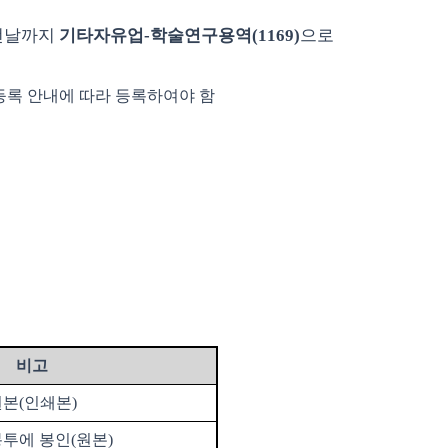
 전날까지
기타자유업
-
학술연구용역
(1169)
으로
등록 안내에 따라 등록하여야 함
비고
원본
(
인쇄본
)
봉투에 봉인
(
원본
)