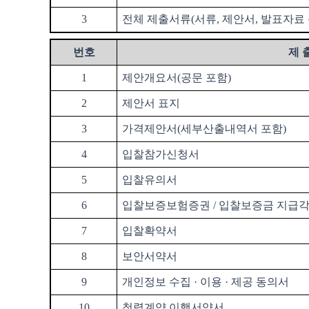
3
전체 제출서류
(
서류
,
제안서
,
발표자료 
번호
제 
1
제안개요서
(
공문 포함
)
2
제안서 표지
3
가격제안서
(
세부산출내역서 포함
)
4
입찰참가신청서
5
입찰유의서
6
입찰보증보험증권
/
입찰보증금 지급
7
입찰확약서
8
보안서약서
9
개인정보 수집
·
이용
·
제공 동의서
10
청렴계약 이행서약서