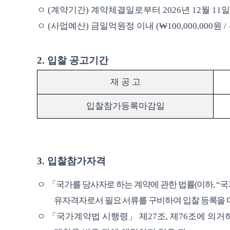
ㅇ
(
계약기간
)
계약체결일로부터
2026
년
12
월
11
일
ㅇ
(
사업예산
)
금일억원정 이내
(
₩
100,000,000
원
/
2.
입찰 공고기간
재 공 고
입찰참가등록마감일
3.
입찰참가자격
ㅇ
「
국가를 당사자로 하는 계약에 관한 법률
(
이하
, “
국
유자격자로서 필요 서류를 구비하여 입찰 등록을 
ㅇ
「
국가계약법 시행령
」
제
27
조
,
제
76
조에 의거