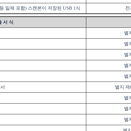
등 일체 포함
)
스캔본이 저장된
USB 1
식
전
출 서 식
별
별
별
별
별
각서
별지 제
별
별
별
별지