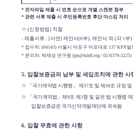
*
전자파일 제출 시 번호 순으로 개별 스캔본 첨부
*
관련 서류 제출 시 주민등록번호 후단 마스킹 처리
ㅇ
(
신청방법
)
직찰
-
제출서류
: [
서면
]
제안서
(6
부
),
제안서 외
(
각
1
부
)
*
접수처
: (04143)
서울시 마포구 마포대로
137 KPX
빌
*
문의처
:
박재성 연구원
(pjs@kddf.org / 02-6379-3225)
5.
입찰보증금의 납부 및 세입조치에 관한 사
ㅇ
「
국가계약법 시행령
」
제
37
조 및 제
38
조 규정 및
ㅇ
「
국가계약법
」
제
9
조 제
3
항 및 같은 법 시행령 제
입찰보증금은 국가신약개발재단에 귀속됨
6.
입찰 무효에 관한 사항