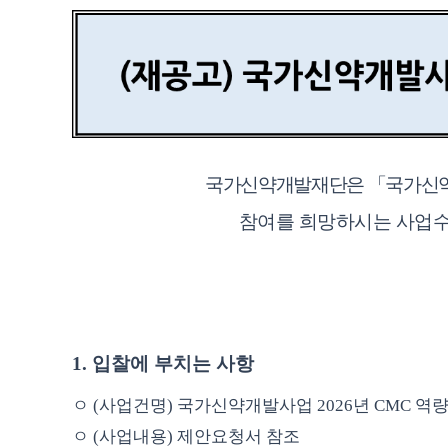
국가신약개발재단은
「
국가신
참여를 희망하시는 사업수
1.
입찰에 부치는 사항
ㅇ
(
사업건명
)
국가신약개발사업
2026
년
CMC
역량
ㅇ
(
사업내용
)
제안요청서 참조