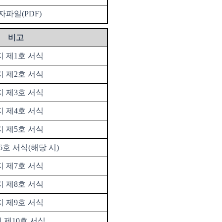
자파일
(
PDF)
비고
지 제
1
호 서식
지 제
2
호 서식
지 제
3
호 서식
지 제
4
호 서식
지 제
5
호 서식
6
호 서식
(
해당 시
)
지 제
7
호 서식
지 제
8
호 서식
지 제
9
호 서식
 제
10
호 서식