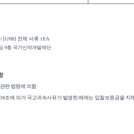
 / [USB]
전체 서류
1EA
딩
9
층 국가신약개발재단
항
 관련 법령에 의함
38
조에 의거 국고귀속사유가 발생한 때에는 입찰보증금을 지체