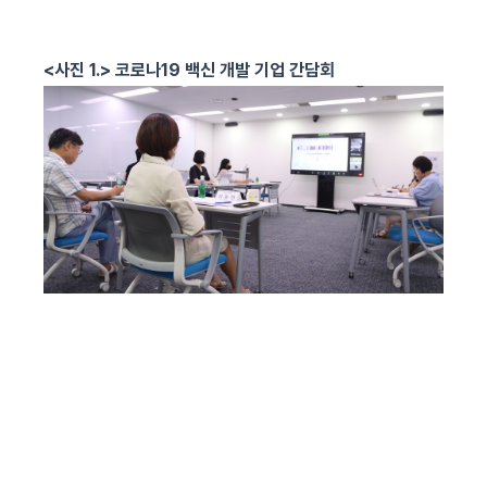
<
사진
1.>
코로나
19
백신
개발
기업
간담회