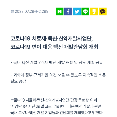
2022.07.29
2,299
코로나
19
치료제
∙
백신
∙
신약개발사업단
,
코로나
19
변이 대응 백신 개발간담회 개최
-
국내 백신 개발
7
개사 백신 개발 현황 및 향후 계획 공유
-
과학계
∙
정부
∙
규제기관 의견 모을 수 있도록 지속적인 소통
필요 공감
코로나
19
치료제
∙
백신
∙
신약개발사업단
(
단장 묵현상
,
이하
‘
사업단
’)
은 지난
28
일 코로나
19
변이 대응 백신 개발과 관련
국내 코로나 백신 개발 기업들과 간담회를 개최했다고 밝혔다
.