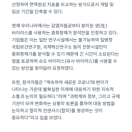
선정하여 면역원성 지표를 비교하는 방식으로서 개발 및
임상 기간을 단축할 수 있다
.
현재 우리나라에서는
감염자들로부터 분리된 생
(
生
)
바이러스를 사용하는 중화항체가 분석만을 인정하고 있다
.
기업들은 이는 일반 연구시설에서는 불가능하여 질병청
국립보건연구원
,
국제백신연구소 등의 전문시설만이
중화항체가를 분석할 수 있기 때문에 긴 시간이 소요된다는
점을 토로하며 슈도 바이러스
(
유사 바이러스
)
를 사용할 수
있는 방안을 찾아달라 요청하였다
.
또한
,
참석자들은
“
계속하여 새로운 코로나
19
변이가
나타나는 가운데 불확실한 미래에 대응하기 위한 지속적
소통과 논의의 필요하다
.”
라며
“
과학계와 정부
,
그리고 규제
기관이 모여 변화하는 상황의 토론을 통하여 대응 방법을
논의하고 합리적 컨센서스
(
합의
)
를 형성하는 것이
중요하다
”
라고 입을 모았다
.