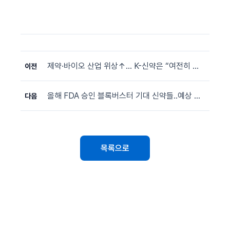
제약·바이오 산업 위상↑… K-신약은 “여전히 높은 문턱”
이전
올해 FDA 승인 블록버스터 기대 신약들‥예상 못한 문제로 '난항'
다음
목록으로