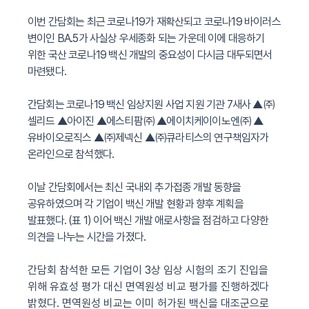
이번 간담회는 최근 코로나
19
가 재확산되고 코로나
19
바이러스
변이인
BA.5
가 사실상 우세종화 되는 가운데 이에 대응하기
위한 국산 코로나
19
백신 개발의 중요성이 다시금 대두되면서
마련됐다
.
간담회는 코로나
19
백신 임상지원 사업 지원 기관
7
새사
▲
㈜
셀리드
▲
아이진
▲
에스티팜㈜
▲
에이치케이이노엔㈜
▲
유바이오로직스
▲
㈜제넥신
▲
㈜큐라티스의 연구책임자가
온라인으로 참석했다
.
이날 간담회에서는 최신 국내외 추가접종 개발 동향을
공유하였으며 각 기업이 백신 개발 현황과 향후 계획을
발표했다
. (
표
1)
이어 백신 개발 애로사항을 점검하고 다양한
의견을 나누는 시간을 가졌다
.
간담회 참석한 모든 기업이
3
상 임상 시험의 조기 진입을
위해 유효성 평가 대신 면역원성 비교 평가를 진행하겠다
밝혔다
.
면역원성 비교는 이미 허가된 백신을 대조군으로