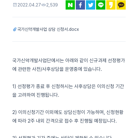
2022.04.27
2,539
국가신약개발사업 상담 신청서.docx
국가신약개발사업단에서는
아래와
같이
신규과제
선정평가
에
관련한
사전
/
사후상담을
운영중에
있습니다
.
1)
선정평가
종료
후
신청하시는
사후상담은
이의신청
기간
을
고려하여
진행됩니다
.
2)
이의신청기간
이외에도
상담신청이
가능하며
,
신청현황
에
따라
2
주
내외
간격으로
접수
후
진행될
예정입니다
.